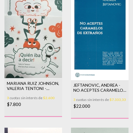
MARIANA RUIZ JOHNSON,
JEFTANOVIC, ANDREA -
VALERIA TENTONI -
NO ACEPTES CARAMELOS
¡QUIÉN IBA A DECIR!
DE EXTRAÑOS
3
cuotas sin interés de
$2.600
3
cuotas sin interés de
$7.333,33
$7.800
$22.000