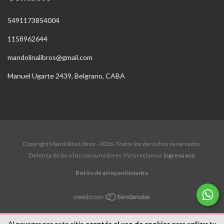
5491173854004
1158962644
mandolinalibros@gmail.com
Manuel Ugarte 2439, Belgrano, CABA
Copyright Mandolina Libros - 2026. Todos los derechos reservados.
Defensa de las y los consumidores. Para reclamos
ingresá acá.
Botón de arrepentimiento
Al navegar por este sitio
aceptás el uso de cookies
para agilizar tu