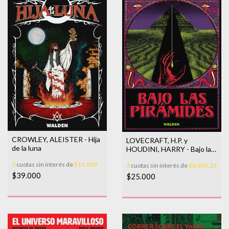
CROWLEY, ALEISTER - Hija
LOVECRAFT, H.P. y
de la luna
HOUDINI, HARRY - Bajo las
pirámides
3
cuotas sin interés de
$13.000
3
cuotas sin interés de
$8.333,33
$39.000
$25.000