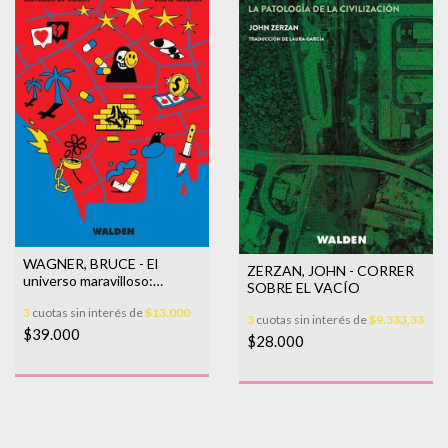
WAGNER, BRUCE - El
ZERZAN, JOHN - CORRER
universo maravilloso:
SOBRE EL VACÍO
historias de origen
3
cuotas sin interés de
$13.000
3
cuotas sin interés de
$9.333,33
$39.000
$28.000