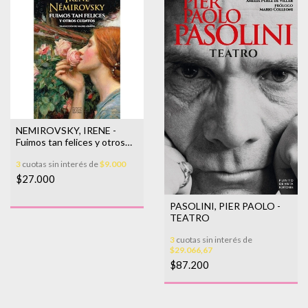
NEMIROVSKY, IRENE -
Fuimos tan felices y otros
cuentos
3
cuotas sin interés de
$9.000
$27.000
PASOLINI, PIER PAOLO -
TEATRO
3
cuotas sin interés de
$29.066,67
$87.200