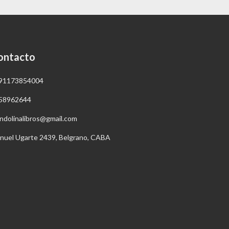
ontacto
91173854004
58962644
ndolinalibros@gmail.com
nuel Ugarte 2439, Belgrano, CABA