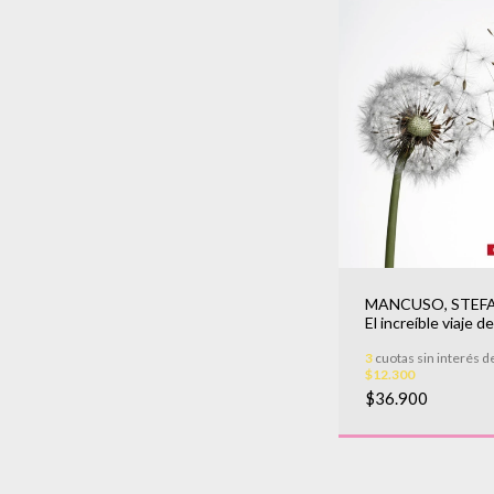
MANCUSO, STEFA
El increíble viaje de
plantas
3
cuotas sin interés d
$12.300
$36.900