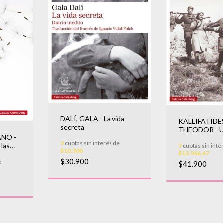
DALÍ, GALA - La vida
KALLIFATIDE
secreta
THEODOR - U
NO -
cruel
3
cuotas sin interés de
 las
3
cuotas sin inte
$10.300
$13.966,67
$30.900
e
$41.900