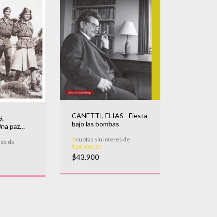
CANETTI, ELIAS - Fiesta
S,
bajo las bombas
na paz
3
cuotas sin interés de
rés de
$14.633,33
$43.900