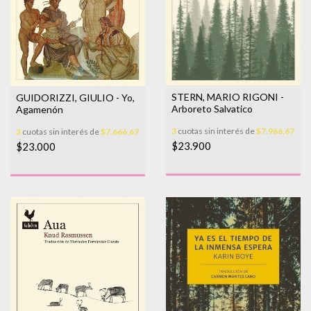
STERN, MARIO RIGONI -
GUIDORIZZI, GIULIO - Yo,
Arboreto Salvatico
Agamenón
3
cuotas sin interés de
$7.966,67
3
cuotas sin interés de
$7.666,67
$23.900
$23.000