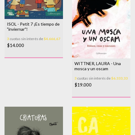
ISOL - Petit 7 ¡Es tiempo de
"inviernar"!
3
cuotas sin interés de
$4.666,67
$14.000
WITTNER, LAURA - Una
mosca y un oscam
3
cuotas sin interés de
$6.333,33
$19.000