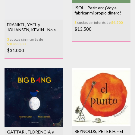
ISOL - Petit en: ¡Voy a
fabricar mi propio dinero!
3
cuotas sin interés de
$4.500
FRANKEL, YAEL y
$13.500
JOHANSEN, KEVIN - No sé
si lo ves
3
cuotas sin interés de
$10.333,33
$31.000
REYNOLDS, PETER H. - El
GATTARI, FLORENCIA y