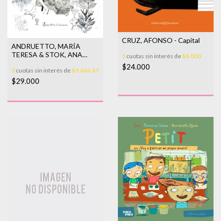
CRUZ, AFONSO - Capital
ANDRUETTO, MARÍA
TERESA & STOK, ANA
3
cuotas sin interés de
$8.000
LUISA - El vestido
$24.000
3
cuotas sin interés de
$9.666,67
$29.000