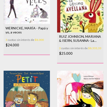
WERNICKE, MARÍA - Papá y
yo, a veces
RUIZ JOHNSON, MARIANA
3
cuotas sin interés de
$8.000
& ISERN, SUSANNA- La
última avellana
$24.000
3
cuotas sin interés de
$8.333,33
$25.000