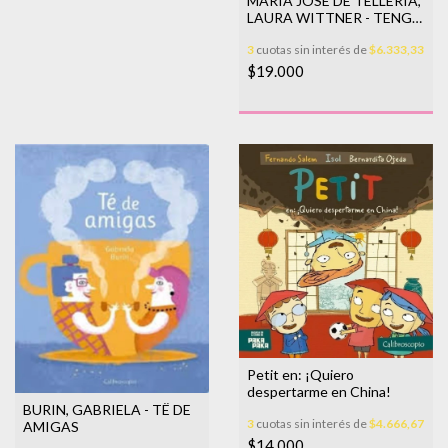
MARIA JOSE DE TELLERIA,
LAURA WITTNER - TENGO
UN HIJO ALTO
3
cuotas sin interés de
$6.333,33
$19.000
Petit en: ¡Quiero
despertarme en China!
BURIN, GABRIELA - TË DE
3
cuotas sin interés de
$4.666,67
AMIGAS
$14.000