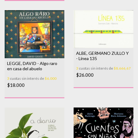
ALBE, GERMANO ZULLO Y
- Línea 135
LEGGE, DAVID - Algo raro
en casa del abuelo
3
cuotas sin interés de
$8.666,67
$26.000
3
cuotas sin interés de
$6.000
$18.000