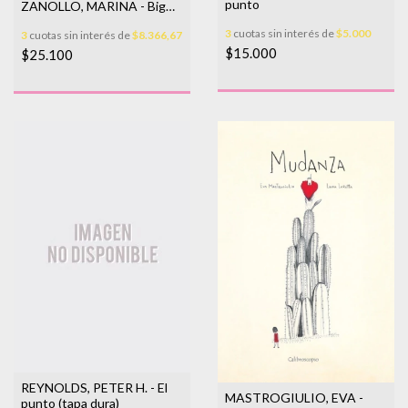
punto
ZANOLLO, MARINA - Big
Bang
3
cuotas sin interés de
$5.000
3
cuotas sin interés de
$8.366,67
$15.000
$25.100
REYNOLDS, PETER H. - El
MASTROGIULIO, EVA -
punto (tapa dura)