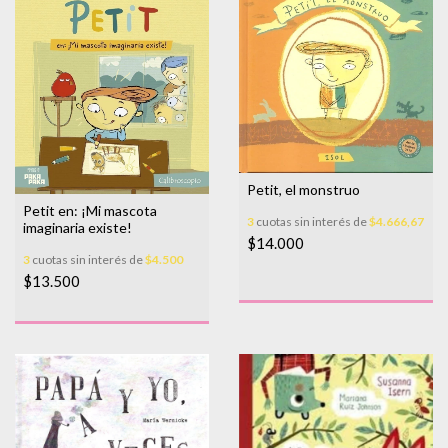
Petit, el monstruo
Petit en: ¡Mi mascota
3
cuotas sin interés de
$4.666,67
imaginaria existe!
$14.000
3
cuotas sin interés de
$4.500
$13.500