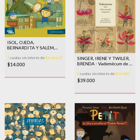
ISOL, OJEDA,
BERNARDITA Y SALEM,
FERNANDO - Petit en: decir
3
cuotas sin interés de
$4.666,67
la verdad es muy complicado
SINGER, IRENE Y TWILER,
BRENDA - Vademécum de la
$14.000
flora naturalis imaginaria
3
cuotas sin interés de
$13.000
$39.000