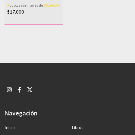
HACER LAS MISMAS
3
cuotas sin interés de
$5.666,67
COSAS
$17.000
Navegación
Inicio
Libros