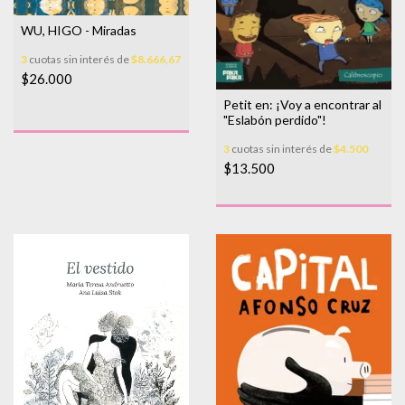
WU, HIGO - Miradas
3
cuotas sin interés de
$8.666,67
$26.000
Petit en: ¡Voy a encontrar al
"Eslabón perdido"!
3
cuotas sin interés de
$4.500
$13.500