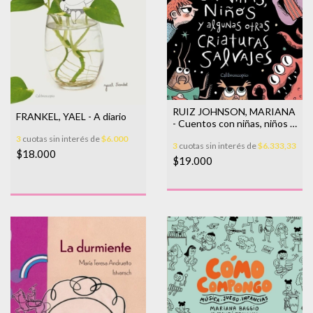
RUIZ JOHNSON, MARIANA
FRANKEL, YAEL - A diario
- Cuentos con niñas, niños y
algunas otras criaturas
3
cuotas sin interés de
$6.000
3
cuotas sin interés de
$6.333,33
salvajes
$18.000
$19.000