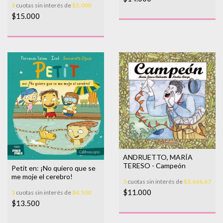
3
cuotas sin interés de
$5.000
$15.000
ANDRUETTO, MARÍA
TERESO - Campeón
Petit en: ¡No quiero que se
me moje el cerebro!
3
cuotas sin interés de
$3.666,67
$11.000
3
cuotas sin interés de
$4.500
$13.500