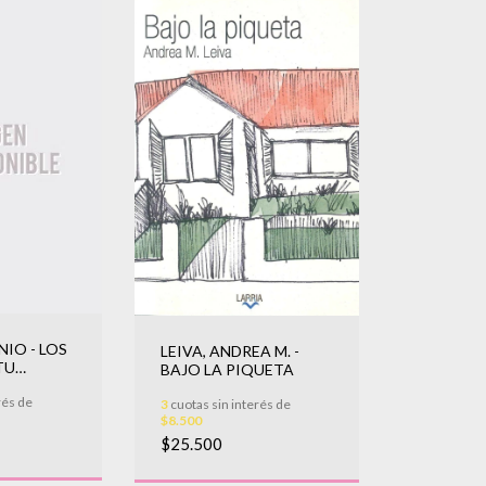
NIO - LOS
LEIVA, ANDREA M. -
TU
BAJO LA PIQUETA
rés de
3
cuotas sin interés de
$8.500
$25.500