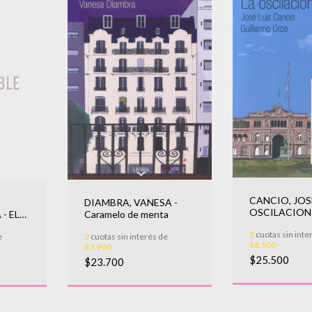
CANCIO, JOSE
DIAMBRA, VANESA -
OSCILACION
- EL
Caramelo de menta
3
cuotas sin inte
e
3
cuotas sin interés de
$8.500
$7.900
$25.500
$23.700