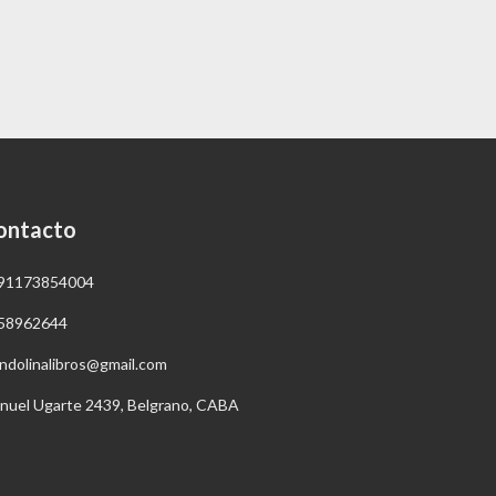
ontacto
91173854004
58962644
ndolinalibros@gmail.com
nuel Ugarte 2439, Belgrano, CABA