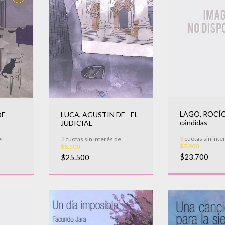
LAGO, ROCÍO 
LUCA, AGUSTIN DE - EL
E -
cándidas
JUDICIAL
3
cuotas sin inte
3
cuotas sin interés de
e
$7.900
$8.500
$23.700
$25.500