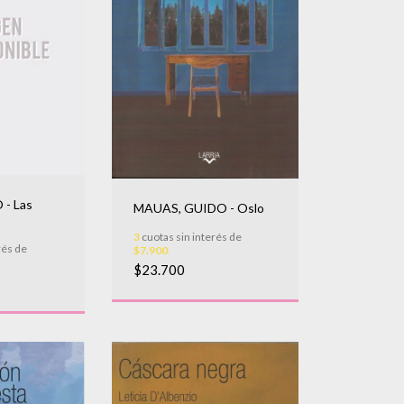
- Las
MAUAS, GUIDO - Oslo
3
cuotas sin interés de
rés de
$7.900
$23.700