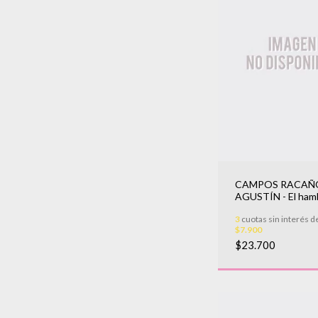
CAMPOS RACAÑ
AGUSTÍN - El ham
un perro
3
cuotas sin interés d
$7.900
$23.700