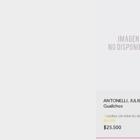
ANTONELLI, JULI
Gualichos
3
cuotas sin interés d
$8.500
$25.500