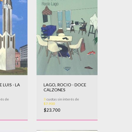
 LUIS - LA
LAGO, ROCIO - DOCE
CALZONES
rés de
3
cuotas sin interés de
$7.900
$23.700