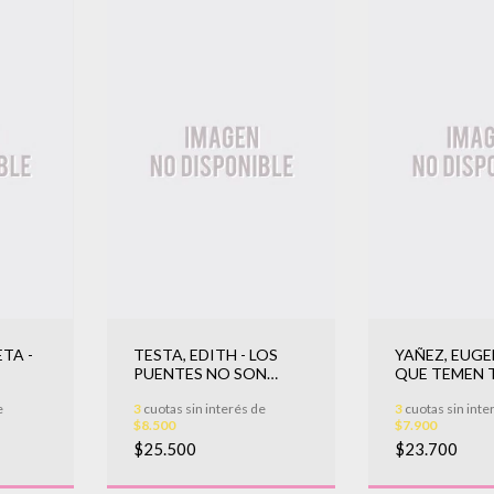
ETA -
TESTA, EDITH - LOS
YAÑEZ, EUGE
PUENTES NO SON
QUE TEMEN 
LUGARES SEGUROS
NOMBRE
e
3
cuotas sin interés de
3
cuotas sin inte
$8.500
$7.900
$25.500
$23.700