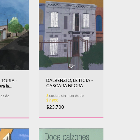
DALBENZIO, LETICIA -
CTORIA -
CASCARA NEGRA
ra la
3
cuotas sin interés de
rés de
$7.900
$23.700