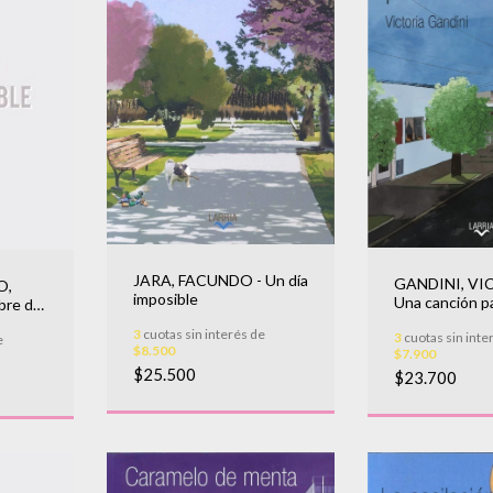
JARA, FACUNDO - Un día
GANDINI, VI
O,
imposible
Una canción pa
bre de
siesta
3
cuotas sin interés de
3
cuotas sin inte
e
$8.500
$7.900
$25.500
$23.700