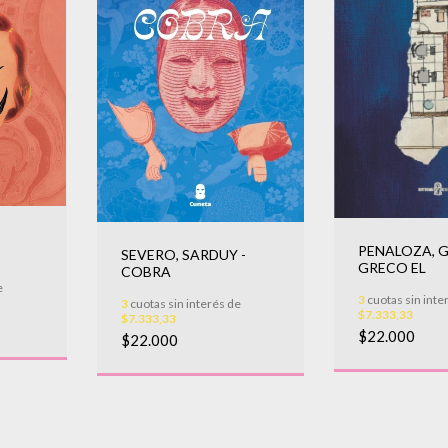
PENALOZA, G
SEVERO, SARDUY -
GRECO EL
COBRA
e
3
cuotas sin inte
3
cuotas sin interés de
$7.333,33
$7.333,33
$22.000
$22.000