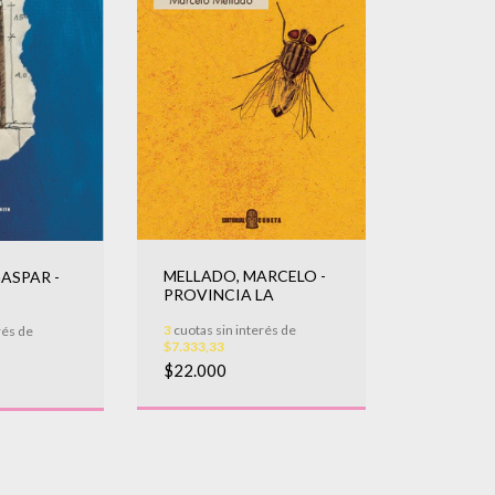
MELLADO, MARCELO -
ASPAR -
PROVINCIA LA
3
cuotas sin interés de
rés de
$7.333,33
$22.000