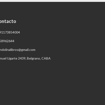
ontacto
91173854004
58962644
ndolinalibros@gmail.com
nuel Ugarte 2439, Belgrano, CABA