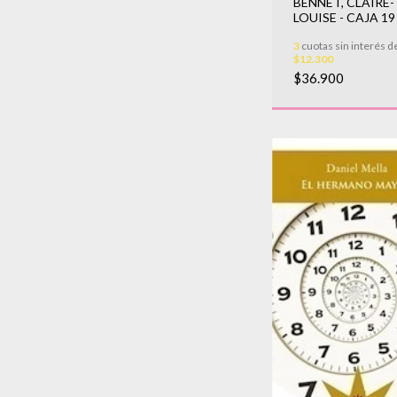
BENNET, CLAIRE-
LOUISE - CAJA 19
3
cuotas sin interés d
$12.300
$36.900