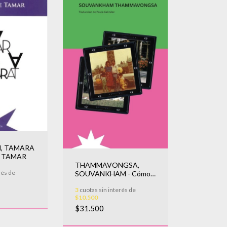
, TAMARA
E TAMAR
THAMMAVONGSA,
rés de
SOUVANKHAM - Cómo
pronunciar cuchillo
3
cuotas sin interés de
$10.500
$31.500