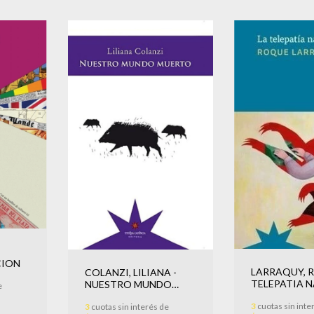
-
CION
LARRAQUY, 
COLANZI, LILIANA -
TELEPATIA 
NUESTRO MUNDO
e
LA
MUERTO
3
cuotas sin inte
3
cuotas sin interés de