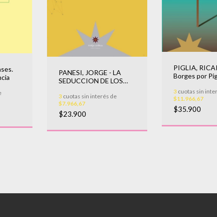
PIGLIA, RICA
ases.
PANESI, JORGE - LA
Borges por Pig
ncia
SEDUCCION DE LOS
RELATOS
3
cuotas sin inte
e
3
cuotas sin interés de
$11.966,67
$7.966,67
$35.900
$23.900