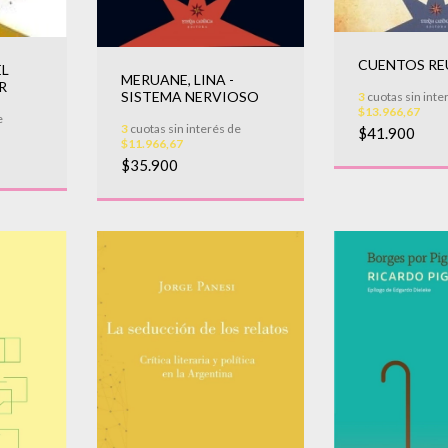
CUENTOS RE
EL
MERUANE, LINA -
R
SISTEMA NERVIOSO
3
cuotas sin inte
$13.966,67
e
3
cuotas sin interés de
$41.900
$11.966,67
$35.900