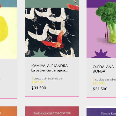
KAMIYA, ALEJANDRA -
OJEDA, ANA 
La paciencia del agua
BONSAI
sobre cada piedra
3
cuotas sin interés de
3
cuotas sin inte
e
$10.500
$10.500
$31.500
$31.500