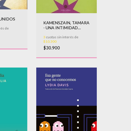
UNIDOS
KAMENSZAIN, TAMARA
- UNA INTIMIDAD
rés de
INOFENSIVA . LOS QUE
3
cuotas sin interés de
ESCRIBEN
$10.300
$30.900