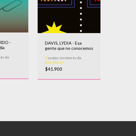
RDO -
DAVIS, LYDIA - Esa
lia
gente que no conocemos
rés de
3
cuotas sin interés de
$13.966,67
$41.900