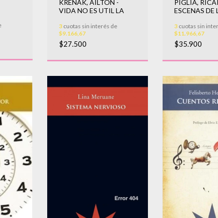
PIGLIA, RICA
KRENAK, AILTON -
ESCENAS DE 
VIDA NO ES UTIL LA
NOVELA ARG
e
3
cuotas sin inte
3
cuotas sin interés de
$11.966,67
$9.166,67
$35.900
$27.500