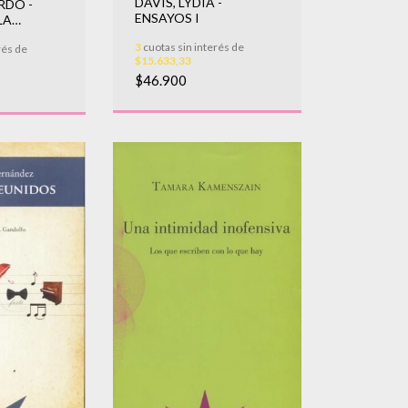
DAVIS, LYDIA -
RDO -
ENSAYOS I
LA
ENTINA
3
cuotas sin interés de
rés de
$15.633,33
$46.900