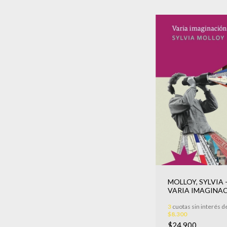
MOLLOY, SYLVIA 
VARIA IMAGINA
3
cuotas sin interés d
$8.300
$24.900