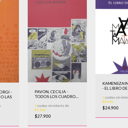
KAMENSZAIN
- EL LIBRO D
PAVON, CECILIA -
ORGI -
TODOS LOS CUADROS
IO LAS
3
cuotas sin inte
QUE TIRE
$8.300
3
cuotas sin interés de
e
$24.900
$9.300
$27.900