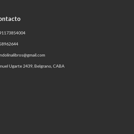
ontacto
91173854004
58962644
ndolinalibros@gmail.com
nuel Ugarte 2439, Belgrano, CABA