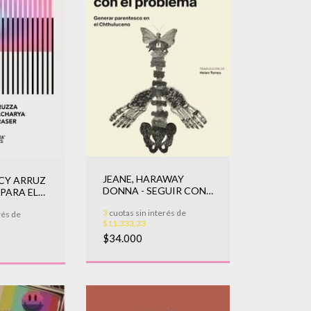
JEANE, HARAWAY
NCY ARRUZ
DONNA - SEGUIR CON
 PARA EL
EL PROBLEMA
IFIESTO
3
cuotas sin interés de
rés de
$11.333,33
$34.000