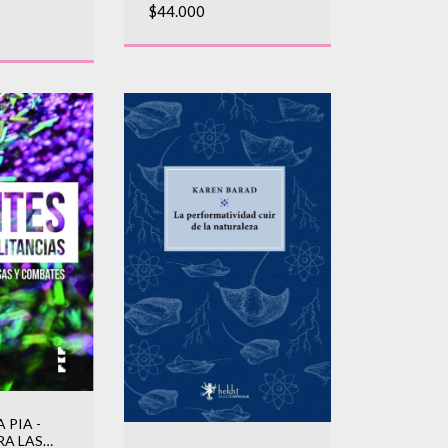
$44.000
 PIA -
RA LAS