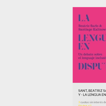
SANT, BEATRIZ 
Y - LA LENGUA EN
DISPUTA
3
cuotas sin interés d
$9.966,67