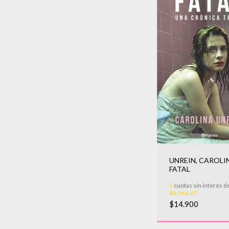
UNREIN, CAROLIN
FATAL
3
cuotas sin interés d
$4.966,67
$14.900