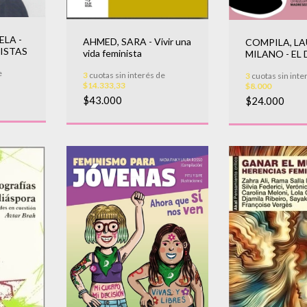
ELA -
AHMED, SARA - Vivir una
COMPILA, L
ISTAS
vida feminista
MILANO - EL
EL PORNO
e
3
cuotas sin interés de
3
cuotas sin inte
$14.333,33
$8.000
$43.000
$24.000