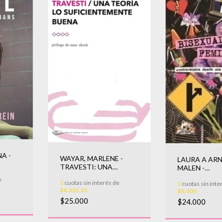
A -
WAYAR, MARLENE -
LAURA A ARN
TRAVESTI: UNA
MALEN -
TEORIA LO
BISEXUALID
e
3
cuotas sin interés de
SUFICIENTEMENTE
3
cuotas sin inte
FEMINISTAS:
$8.333,33
$8.000
BUEN
RELATOS DE
$25.000
$24.000