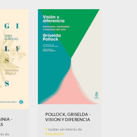
POLLOCK, GRISELDA -
INIA -
VISION Y DIFERENCIA
AS
3
cuotas sin interés de
$14.666,67
rés de