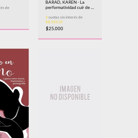
BARAD, KAREN - La
.
performatividad cuir de la
rés de
 PR
naturaleza
3
cuotas sin interés de
$8.333,33
$25.000