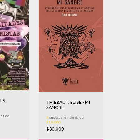
ES,
THIEBAUT, ELISE - MI
SANGRE
ADES
rés de
 CONTRA-
3
cuotas sin interés de
$10.000
$30.000