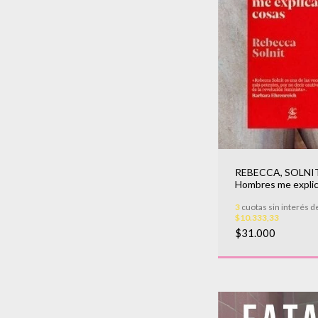
REBECCA, SOLNIT
Hombres me expli
cosas, Los
3
cuotas sin interés d
$10.333,33
$31.000