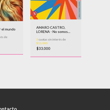
AMARO CASTRO,
r el mundo
LORENA - No somos
boom
rés de
3
cuotas sin interés de
$11.000
$33.000
ontacto