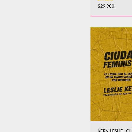
$29.900
KERN, LESLIE - C