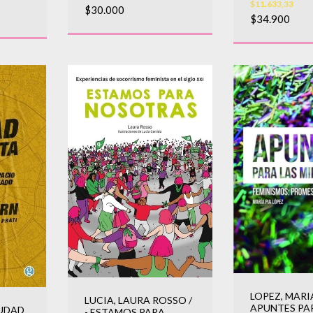
$11.633,33
$30.000
$34.900
LOPEZ, MARIA
LUCIA, LAURA ROSSO /
APUNTES PA
IUDAD
- ESTAMOS PARA