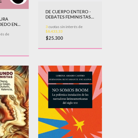
DE CUERPO ENTERO -
DEBATES FEMINISTAS Y
AURA
CAMP
 DEDO EN
3
cuotas sin interés de
$8.433,33
rés de
$25.300