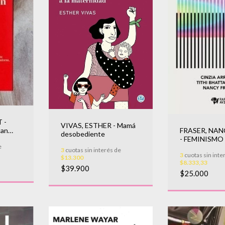
 -
VIVAS, ESTHER - Mamá
FRASER, NA
can
desobediente
- FEMINISMO
e
99%. UN MAN
3
cuotas sin interés de
3
cuotas sin inte
$13.300
$8.333,33
$39.900
$25.000