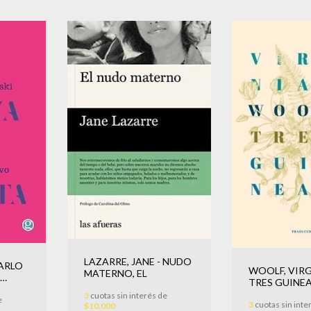
LAZARRE, JANE - NUDO
SARLO
WOOLF, VIRG
MATERNO, EL
TRES GUINE
3
cuotas sin interés de
e
3
cuotas sin inte
$10.000