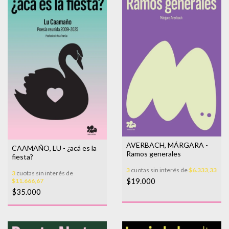
AVERBACH, MÁRGARA -
CAAMAÑO, LU - ¿acá es la
Ramos generales
fiesta?
3
cuotas sin interés de
$6.333,33
3
cuotas sin interés de
$19.000
$11.666,67
$35.000