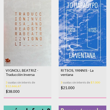
VIGNOLI, BEATRIZ -
RITSOS, YANNIS - La
Traducción inversa
ventana
3
cuotas sin interés de
3
cuotas sin interés de
$7.000
$12.666,67
$21.000
$38.000