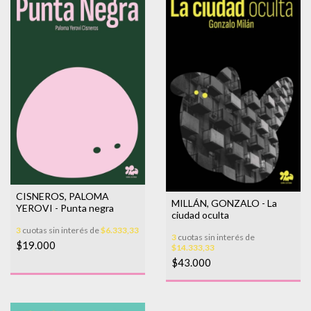
CISNEROS, PALOMA
MILLÁN, GONZALO - La
YEROVI - Punta negra
ciudad oculta
3
cuotas sin interés de
$6.333,33
3
cuotas sin interés de
$19.000
$14.333,33
$43.000