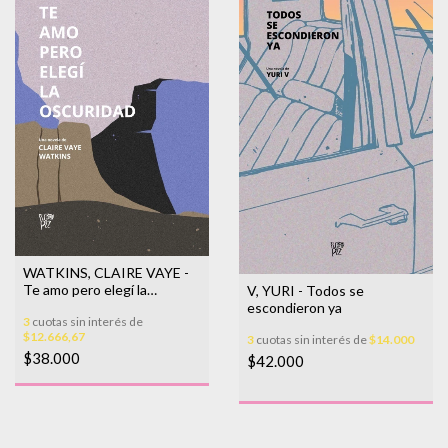
WATKINS, CLAIRE VAYE -
Te amo pero elegí la
V, YURI - Todos se
oscuridad
escondieron ya
3
cuotas sin interés de
$12.666,67
3
cuotas sin interés de
$14.000
$38.000
$42.000