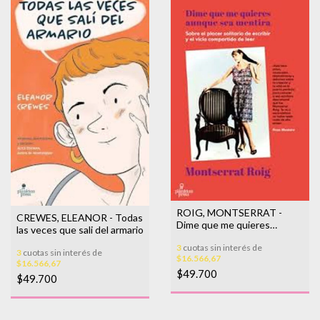
ROIG, MONTSERRAT -
CREWES, ELEANOR - Todas
Dime que me quieres
las veces que sali del armario
aunque sea mentira. Sobre
3
cuotas sin interés de
el placer solitario de escribir
3
cuotas sin interés de
$16.566,67
y el vicio compartido
$16.566,67
$49.700
$49.700