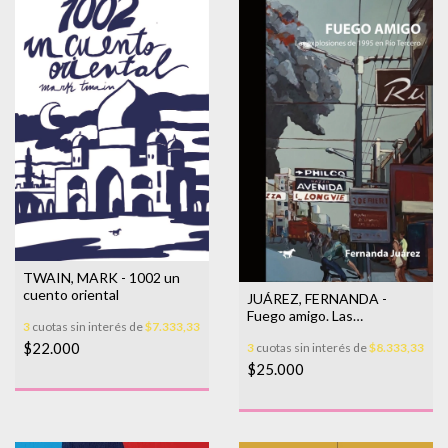
TWAIN, MARK - 1002 un
cuento oriental
JUÁREZ, FERNANDA -
Fuego amigo. Las
3
cuotas sin interés de
$7.333,33
explosiones de 1995 en Río
$22.000
3
cuotas sin interés de
$8.333,33
Tercero
$25.000