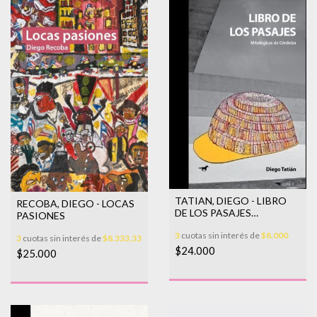
TATIAN, DIEGO - LIBRO
RECOBA, DIEGO - LOCAS
DE LOS PASAJES
PASIONES
(MITOLOGICAS DE
3
cuotas sin interés de
$8.000
CORDOBA
3
cuotas sin interés de
$8.333,33
$24.000
$25.000