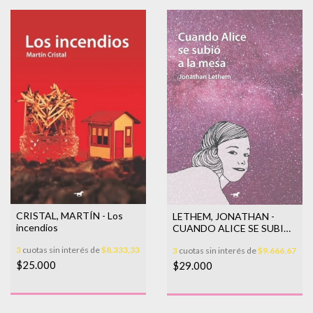
CRISTAL, MARTÍN - Los
LETHEM, JONATHAN -
incendios
CUANDO ALICE SE SUBIO
A LA MESA
3
cuotas sin interés de
$8.333,33
3
cuotas sin interés de
$9.666,67
$25.000
$29.000