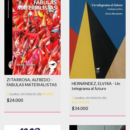
ZITARROSA, ALFREDO -
HERNÁNDEZ, ELVIRA - Un
FABULAS MATERIALISTAS
telegrama al futuro
3
cuotas sin interés de
$8.000
3
cuotas sin interés de
$24.000
$11.333,33
$34.000