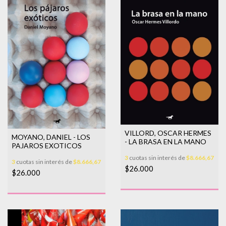
VILLORD, OSCAR HERMES
MOYANO, DANIEL - LOS
- LA BRASA EN LA MANO
PAJAROS EXOTICOS
3
cuotas sin interés de
$8.666,67
3
cuotas sin interés de
$8.666,67
$26.000
$26.000