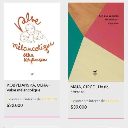
KOBYLIANSKA, OLHA -
MAIA, CIRCE - Un río
Valse mélancolique
secreto
3
cuotas sin interés de
$7.333,33
3
cuotas sin interés de
$13.000
$22.000
$39.000