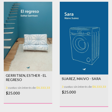
GERRITSEN, ESTHER - EL
SUAREZ, MAIVO - SARA
REGRESO
3
cuotas sin interés de
$8.333,33
3
cuotas sin interés de
$8.333,33
$25.000
$25.000