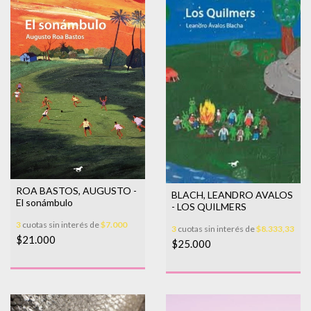
ROA BASTOS, AUGUSTO -
BLACH, LEANDRO AVALOS
El sonámbulo
- LOS QUILMERS
3
cuotas sin interés de
$7.000
3
cuotas sin interés de
$8.333,33
$21.000
$25.000