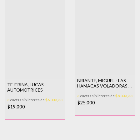
BRIANTE, MIGUEL - LAS
TEJERINA, LUCAS -
HAMACAS VOLADORAS Y
AUTOMOTRICES
OTROS RELATOS
3
cuotas sin interés de
$8.333,33
3
cuotas sin interés de
$6.333,33
$25.000
$19.000