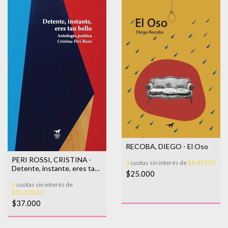
RECOBA, DIEGO - El Oso
PERI ROSSI, CRISTINA -
3
cuotas sin interés de
$8.333,33
Detente, instante, eres tan
$25.000
bello. Antología poética -
3
cuotas sin interés de
2da edición
$12.333,33
$37.000