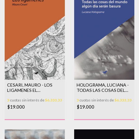
CESARI, MAURO - LOS
HOLOGRAMA, LUCIANA -
LIGAMENES EL
TODAS LAS COSAS DEL
ENTRERRIANITO
MUNDO ALGUN DIA
3
cuotas sin interés de
$6.333,33
3
cuotas sin interés de
$6.333,33
SERAN BA
$19.000
$19.000