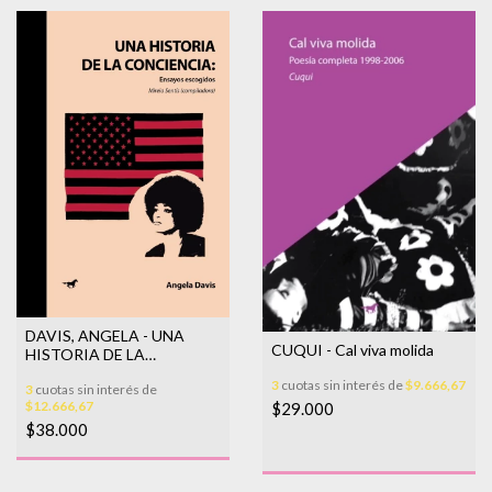
DAVIS, ANGELA - UNA
CUQUI - Cal viva molida
HISTORIA DE LA
CONCIENCIA: ENSAYOS
3
cuotas sin interés de
$9.666,67
3
cuotas sin interés de
ESCOG
$12.666,67
$29.000
$38.000