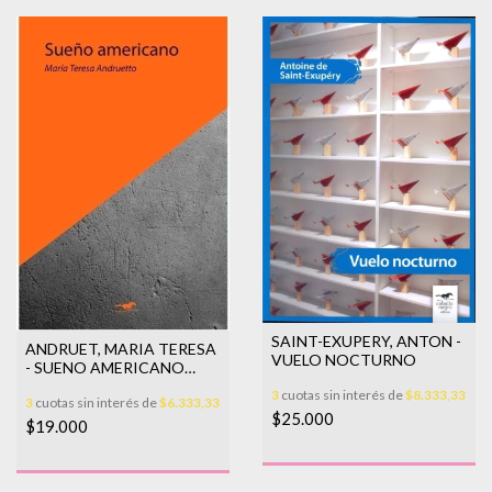
SAINT-EXUPERY, ANTON -
ANDRUET, MARIA TERESA
VUELO NOCTURNO
- SUENO AMERICANO
(NUEVA EDICION)
3
cuotas sin interés de
$8.333,33
3
cuotas sin interés de
$6.333,33
$25.000
$19.000