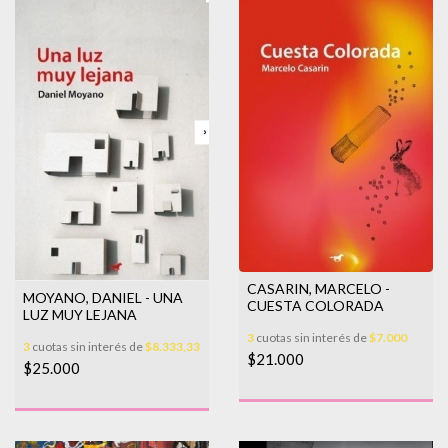
CASARIN, MARCELO -
MOYANO, DANIEL - UNA
CUESTA COLORADA
LUZ MUY LEJANA
3
cuotas sin interés de
$7.000
3
cuotas sin interés de
$8.333,33
$21.000
$25.000