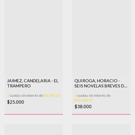
JAIMEZ, CANDELARIA - EL
QUIROGA, HORACIO -
TRAMPERO
SEIS NOVELAS BREVES DE
S. FRAGOSO LIMA
3
cuotas sin interés de
$8.333,33
3
cuotas sin interés de
$12.666,67
$25.000
$38.000