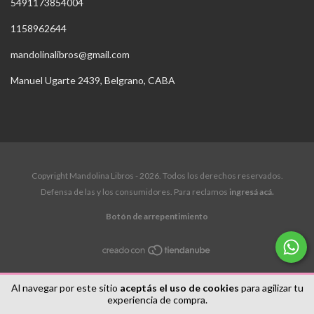
5491173854004
1158962644
mandolinalibros@gmail.com
Manuel Ugarte 2439, Belgrano, CABA
Copyright Mandolina Libros - 2026. Todos los derechos reservados.
Defensa de las y los consumidores. Para reclamos
ingresá acá.
Botón de arrepentimiento
Al navegar por este sitio
aceptás el uso de cookies
para agilizar tu
experiencia de compra.