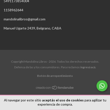
5491173854004
1158962644
mandolinalibros@gmail.com
Manuel Ugarte 2439, Belgrano, CABA
Copyright Mandolina Libros - 2026. Todos los derechos reservados.
Defensa de las y los consumidores. Para reclamos
ingresá acá.
Botón de arrepentimiento
Al navegar por este sitio
aceptás el uso de cookies
para agilizar tu
experiencia de compra.