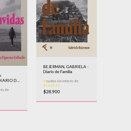
BEJERMAN, GABRIELA -
Diario de Familia
A
DIARIO DE
3
cuotas sin interés de
VIDAS
$9.633,33
rés de
$28.900