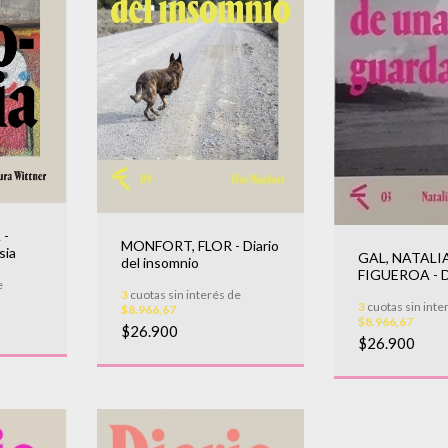
 -
MONFORT, FLOR - Diario
sia
GAL, NATALI
del insomnio
FIGUEROA - 
e
UNA GUARDA
3
cuotas sin interés de
3
cuotas sin inte
$8.966,67
$8.966,67
$26.900
$26.900