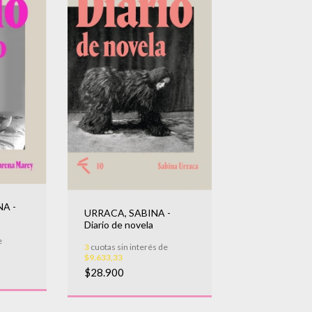
A -
URRACA, SABINA -
Diario de novela
e
3
cuotas sin interés de
$9.633,33
$28.900