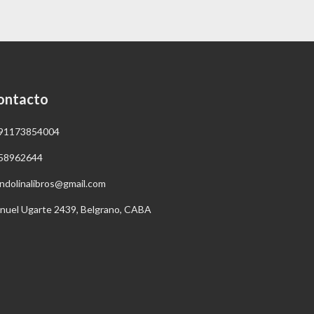
ontacto
91173854004
58962644
ndolinalibros@gmail.com
nuel Ugarte 2439, Belgrano, CABA