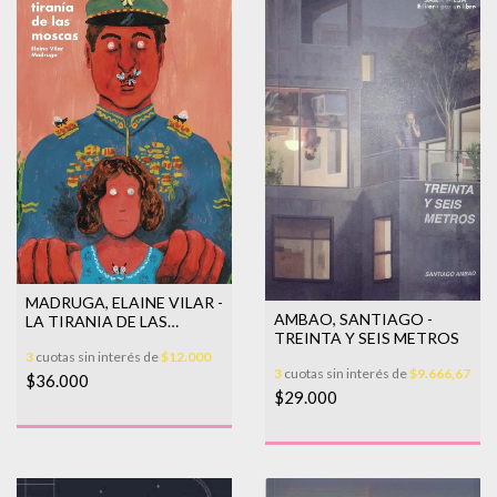
MADRUGA, ELAINE VILAR -
AMBAO, SANTIAGO -
LA TIRANIA DE LAS
TREINTA Y SEIS METROS
MOSCAS
3
cuotas sin interés de
$12.000
3
cuotas sin interés de
$9.666,67
$36.000
$29.000