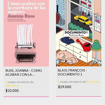
BLAIS, FRANÇOIS -
RUSS, JOANNA - COMO
DOCUMENTO 1
ACABAR CON LA
ESCRITURA DE LAS
3
cuotas sin interés de
$9.666,67
3
cuotas sin interés de
MUJERES
$10.666,67
$29.000
$32.000