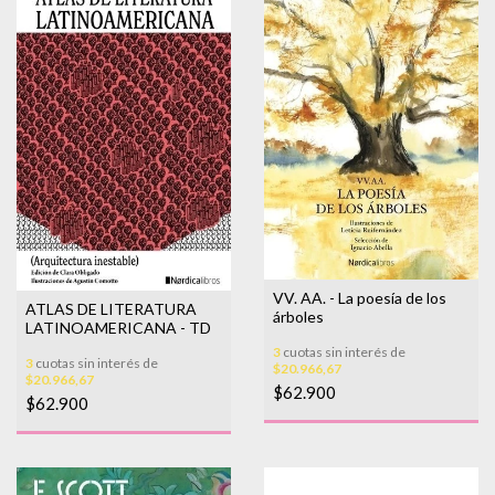
VV. AA. - La poesía de los
ATLAS DE LITERATURA
árboles
LATINOAMERICANA - TD
3
cuotas sin interés de
3
cuotas sin interés de
$20.966,67
$20.966,67
$62.900
$62.900