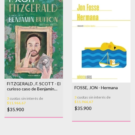
FITZGERALD , F. SCOTT - El
FOSSE, JON - Hermana
curioso caso de Benjamin
Button
3
cuotas sin interés de
3
cuotas sin interés de
$11.966,67
$11.966,67
$35.900
$35.900