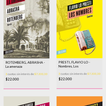
PRESTI, FLAVIO LO -
ROTEMBERG, ABRASHA -
Nombres, Los
La amenaza
3
cuotas sin interés de
$7.333,33
3
cuotas sin interés de
$7.333,33
$22.000
$22.000