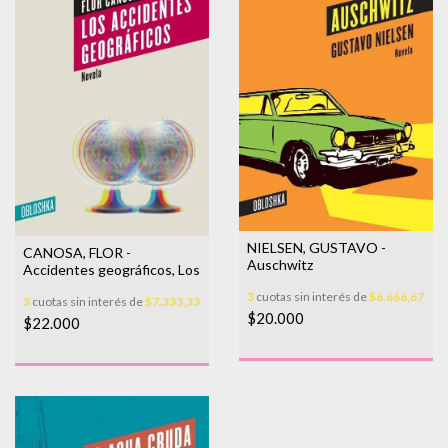
NIELSEN, GUSTAVO -
CANOSA, FLOR -
Auschwitz
Accidentes geográficos, Los
3
cuotas sin interés de
$6.666,67
3
cuotas sin interés de
$7.333,33
$20.000
$22.000