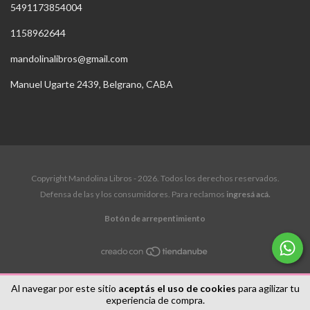
5491173854004
1158962644
mandolinalibros@gmail.com
Manuel Ugarte 2439, Belgrano, CABA
Copyright Mandolina Libros - 2026. Todos los derechos reservados.
Defensa de las y los consumidores. Para reclamos
ingresá acá.
Botón de arrepentimiento
Al navegar por este sitio
aceptás el uso de cookies
para agilizar tu
experiencia de compra.