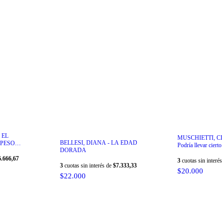
 EL
MUSCHIETTI, C
BELLESI, DIANA - LA EDAD
 PESO
Podría llevar ciert
DORADA
6.666,67
3
cuotas sin interé
3
cuotas sin interés de
$7.333,33
$20.000
$22.000