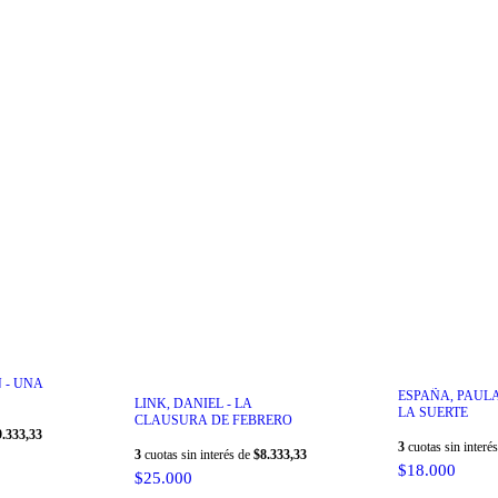
 - UNA
ESPAÑA, PAULA
LINK, DANIEL - LA
LA SUERTE
CLAUSURA DE FEBRERO
9.333,33
3
cuotas sin interé
3
cuotas sin interés de
$8.333,33
$18.000
$25.000