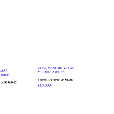
VERA, MONFORT Y - LAS
LARA -
MEJORES AMIGAS
o tiempo
3
cuotas sin interés de
$6.000
s de
$6.666,67
$18.000