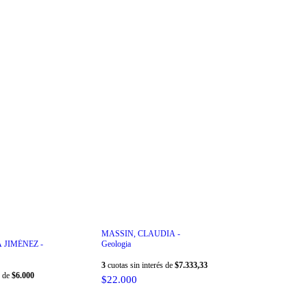
MASSIN, CLAUDIA -
 JIMÉNEZ -
Geologia
3
cuotas sin interés de
$7.333,33
s de
$6.000
$22.000