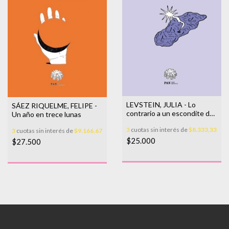
LEVSTEIN, JULIA - Lo
SÁEZ RIQUELME, FELIPE -
contrario a un escondite de
Un año en trece lunas
sombras
3
cuotas sin interés de
$8.333,33
3
cuotas sin interés de
$9.166,67
$25.000
$27.500