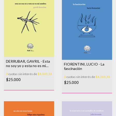
DERRUBAR, GAVRIL - Esta
FIORENTINI, LUCIO - La
no soy yo y esta no es mi
fascinación
sombra
3
cuotas sin interés de
$8.333,33
3
cuotas sin interés de
$8.333,33
$25.000
$25.000