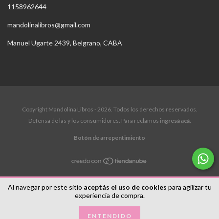
1158962644
mandolinalibros@gmail.com
Manuel Ugarte 2439, Belgrano, CABA
Copyright Mandolina Libros - 2026. Todos los derechos reservados.
Defensa de las y los consumidores. Para reclamos
ingresá acá.
Botón de arrepentimiento
Al navegar por este sitio
aceptás el uso de cookies
para agilizar tu
experiencia de compra.
ENTENDIDO