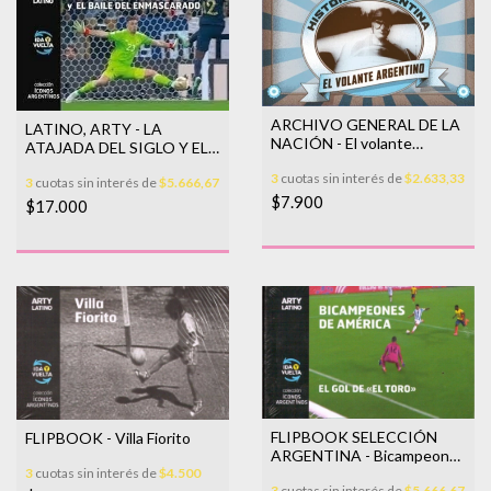
ARCHIVO GENERAL DE LA
LATINO, ARTY - LA
NACIÓN - El volante
ATAJADA DEL SIGLO Y EL
argentino
BAILE DEL
3
cuotas sin interés de
$2.633,33
3
cuotas sin interés de
$5.666,67
ENMASCARADO
$7.900
$17.000
FLIPBOOK SELECCIÓN
FLIPBOOK - Villa Fiorito
ARGENTINA - Bicampeones
3
cuotas sin interés de
$4.500
de América
3
cuotas sin interés de
$5.666,67